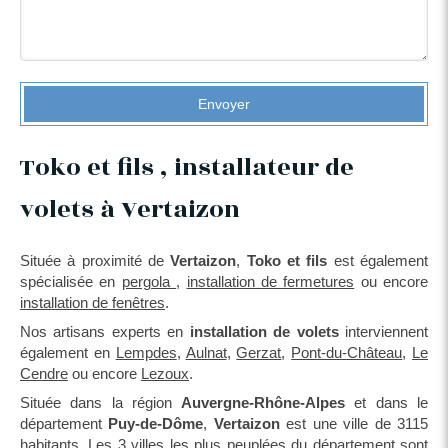
Envoyer
Toko et fils , installateur de
volets à Vertaizon
Située à proximité de
Vertaizon
,
Toko et fils
est également
spécialisée en
pergola
,
installation de fermetures
ou encore
installation de fenêtres
.
Nos artisans experts en
installation de volets
interviennent
également en
Lempdes
,
Aulnat
,
Gerzat
,
Pont-du-Château
,
Le
Cendre
ou encore
Lezoux
.
Située dans la région
Auvergne-Rhône-Alpes
et dans le
département
Puy-de-Dôme
,
Vertaizon
est une ville de 3115
habitants. Les 3 villes les plus peuplées du département sont