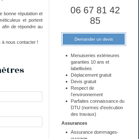
06 67 81 42
re bonne réputation et
85
méticuleux et portent
s afin de répondre au
Demander un devis
 à nous contacter !
Menuiseries extérieures
garanties 10 ans et
nêtres
labellisées
Déplacement gratuit
Devis gratuit
Respect de
l'environnement
Parfaites connaissance du
DTU (normes d’exécution
des travaux)
Assurances
Assurance dommages-
ouvrage