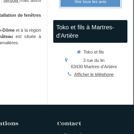
:
pergola
mais aussi
Voir tous les avis
tallation de fenêtres
Toko et fils à Martres-
e-Dôme
et à la région
d'Artière
hâteau
est située à
amalières.
Toko et fils
3 rue du lin
63430
Martres-d'Artière
Afficher le téléphone
ations
Contact