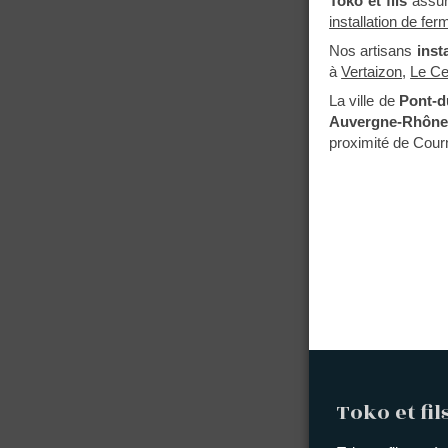
Toko et fils
assu
installation de fe
Nos artisans
inst
à
Vertaizon
,
Le Ce
La ville de
Pont-d
Auvergne-Rhône
proximité de Cou
Toko et fil