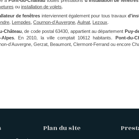
re à
Pont-du-Château
toutes prestations
d'Installation de fenêtres
rmetures
ou
installation de volets
.
allateur de fenêtres
interviennent également pour tous travaux
d'ins
ndre
,
Lempdes
,
Cournon-d'Auvergne
,
Aulnat
,
Lezoux
.
u-Château
, de code postal 63430, appartient au département
Puy-d
-Alpes
. En 2010, la ville comptait 10612 habitants.
Pont-du-C
rnon-d'Auvergne, Gerzat, Beaumont, Clermont-Ferrand ou encore Ch
s
Plan du site
Prest