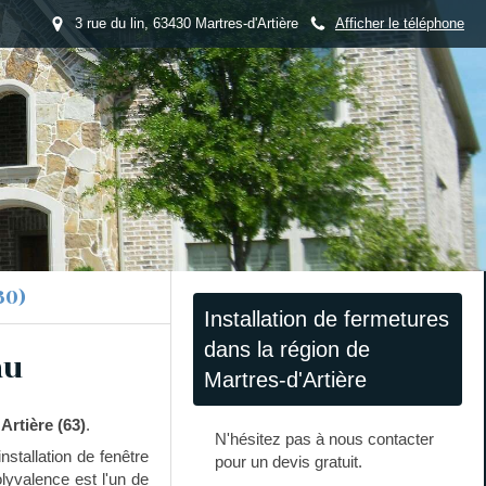
3 rue du lin, 63430 Martres-d'Artière
Afficher le téléphone
30)
Installation de fermetures
dans la région de
au
Martres-d'Artière
Artière (63)
.
N'hésitez pas à nous contacter
nstallation de fenêtre
pour un devis gratuit.
olyvalence est l'un de