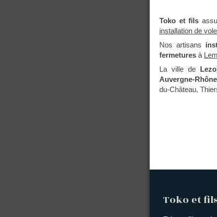
Toko et fils
ass
installation de vol
Nos artisans
ins
fermetures
à
Lem
La ville de
Lezo
Auvergne-Rhône
du-Château, Thier
Toko et fil