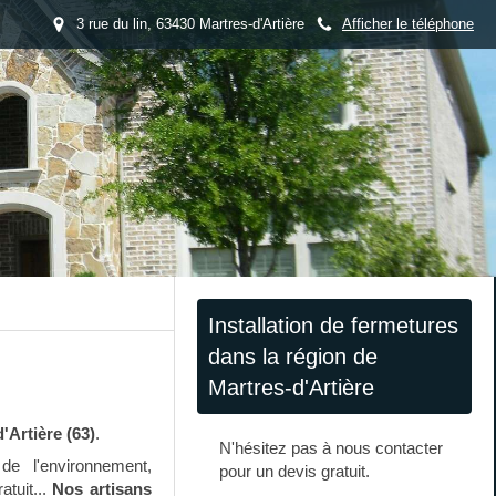
3 rue du lin, 63430 Martres-d'Artière
Afficher le téléphone
Installation de fermetures
dans la région de
Martres-d'Artière
'Artière (63)
.
N'hésitez pas à nous contacter
e l'environnement,
pour un devis gratuit.
atuit...
Nos artisans