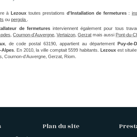
ure à
Lezoux
toutes prestations
d'Installation de fermetures
:
in
ets
ou
pergola
.
tallateur de fermetures
interviennent également pour tous trava
pdes
,
Cournon-d'Auvergne
,
Vertaizon
,
Gerzat
mais aussi
Pont-du-C
ux
, de code postal 63190, appartient au département
Puy-de-
-Alpes
. En 2010, la ville comptait 5599 habitants.
Lezoux
est située
s, Cournon-d'Auvergne, Gerzat, Riom.
s
Plan du site
Prest