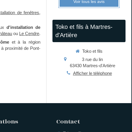
Voir tous les avis
stallation de fenêtres
,
Toko et fils à Martres-
ux
d'installation de
hâteau
ou
Le Cendre
.
d'Artière
Dôme
et à la région
 à proximité de Pont-
Toko et fils
3 rue du lin
63430
Martres-d'Artière
Afficher le téléphone
ations
Contact