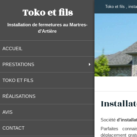
Toko et fils , inst
Toko et fils
Installation de fermetures au Martres-
d'Artière
ACCUEIL
PRESTATIONS
TOKO ET FILS
RÉALISATIONS
Installa
AVIS
Société
d'installa
CONTACT
Parfaites conna
déplacement gratui