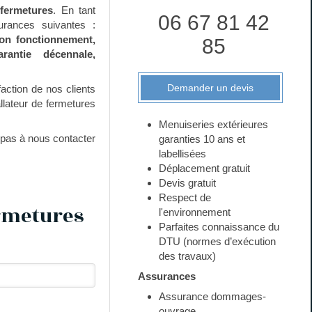
 fermetures
. En tant
06 67 81 42
urances suivantes :
on fonctionnement,
85
rantie décennale,
Demander un devis
action de nos clients
tallateur de fermetures
Menuiseries extérieures
 pas à nous contacter
garanties 10 ans et
labellisées
Déplacement gratuit
Devis gratuit
Respect de
ermetures
l'environnement
Parfaites connaissance du
DTU (normes d’exécution
des travaux)
Assurances
Assurance dommages-
ouvrage