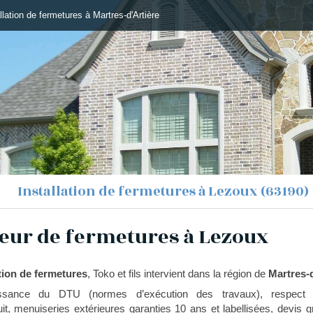
allation de fermetures à Martres-d'Artière
Installation de fermetures à Lezoux (63190)
teur de fermetures à Lezoux
tion de fermetures
, Toko et fils intervient dans la région de
Martres-d
issance du DTU (normes d’exécution des travaux), respect d
t, menuiseries extérieures garanties 10 ans et labellisées, devis gr