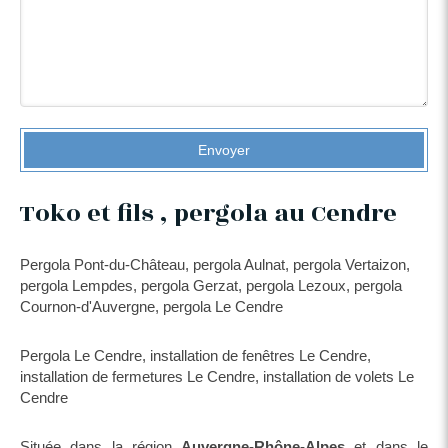
Envoyer
Toko et fils , pergola au Cendre
Pergola Pont-du-Château
,
pergola Aulnat
,
pergola Vertaizon
,
pergola Lempdes
,
pergola Gerzat
,
pergola Lezoux
,
pergola
Cournon-d'Auvergne
,
pergola Le Cendre
Pergola Le Cendre
,
installation de fenêtres Le Cendre
,
installation de fermetures Le Cendre
,
installation de volets Le
Cendre
Située dans la région
Auvergne-Rhône-Alpes
et dans le